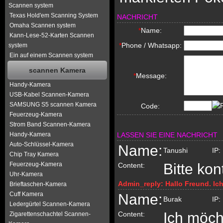
Scannen system
Texas Hold'em Scanning System
NACHRICHT
Omaha Scannen system
*
Name:
Kann-Lese-52-Karten Scannen
*
Phone / Whatsapp:
system
Ein auf einem Scannen system
scannen Kamera
*
Message:
Handy-Kamera
USB-Kabel Scannen-Kamera
SAMSUNG S5 scannen Kamera
Code:
Feuerzeug-Kamera
Strom Band Scannen-Kamera
Handy-Kamera
LASSEN SIE EINE NACHRICHT
Auto-Schlüssel-Kamera
Name:
Tanushi
IP:
Chip Tray Kamera
Feuerzeug-Kamera
Bitte kon
Content:
Uhr-Kamera
Admin_reply:
Hallo Freund. Ic
Brieftaschen-Kamera
Cuff Kamera
Name:
Burak
IP:
Ledergürtel Scannen-Kamera
Ich möch
Content:
Zigarettenschachtel Scannen-