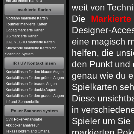
Ein auf einem Kamera
weit von Techni
markierte Karten
Die
Markierte
Modiano markierte Karten
Fournier markierte Karten
Designer-Acces
Copag markierte Karten
US markierte Karten
eine magisch ma
DAL NEGRO markierte Karten
Strichcode markierte Karten for
helfen, die uns
Scanning System
den Punkt und 
IR / UV Kontaktlinsen
Kontaktlinsen für den blauen Augen
genau wie du e
Kontaktlinsen für den grünen Augen
Kontaktlinsen für braune Augen
Spielkarten se
Kontaktlinsen für dunkle Augen
Diese unsichtba
Kontaktlinsen für den grauen Augen
Infrarot-Sonnenbrille
in verschieden
Poker Scannen system
Spieler um Sie
CVK Poker-Analysator
Akk poker analyseur
markierten Pok
Texas Hold'em and Omaha