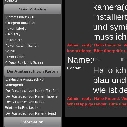
Kamera
kamera(c
Spiel Zubehör
installi
Vibromasseur AKK
Chargeur universel
und symb
Poker Tabelle
muss ich
Chip Tray
Poker Chip
Admin_reply:
Hallo Freunde. V
Poker Kartenmischer
kontaktieren. Bitte überprüfe 
Würfel
H?rmuschel
Name:
Fiko
IP:
6-Deck Blackjack Schuh
Hallo ic
Content:
Der Austausch von Karten
blau und
Elektrische Austausch von
Kartengerät
wie ist d
Der Austausch von Karten Telefon
Der Austausch von Karten Tabelle
Admin_reply:
Hallo Freund. Vi
Der Austausch von Karten
WhatsApp gesendet. Bitte über
BrieftascheBrieftasche
Der Austausch von Karten-Hemd
Information