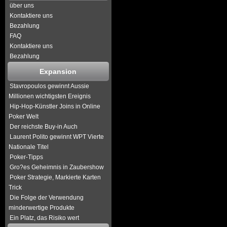
über uns
Kontaktiere uns
Bezahlung
FAQ
Kontaktiere uns
Bezahlung
Expansion
Stavropoulos gewinnt Aussie
Millionen wichtigsten Ereignis
Hip-Hop-Künstler Joins in Online
Poker Welt
Der reichste Buy-in Auch
Laurent Polito gewinnt WPT Vierte
Nationale Titel
Poker-Tipps
Gro?es Geheimnis in Zaubershow
Poker Strategie, Markierte Karten
Trick
Die Folge der Verwendung
minderwertige Produkte
Ein Platz, das Risiko wert