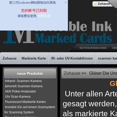
第三代Lockview网站限制访问系统
×
Zuhause
您的帐号已到期
请续费后使用,
续费页面
SEITENVERZEICHNIS
ÜB
Zuhause
Markierte Karte
IR- oder UV-Kontaktlinsen
scannen ka
Zuhause
>> Gläser Die Uns
neue Produkte
Infrarot- Scannen-Kamera
G
Iphone6 Scannen-Kamera
Unter allen Ar
AKK Poker Analysator
Uhr Scan-Kamera
gesagt werden,
Fluorescent Markierte Karten
Invisible Ein auf einem Scansystem
als markierte K
for Scanning System